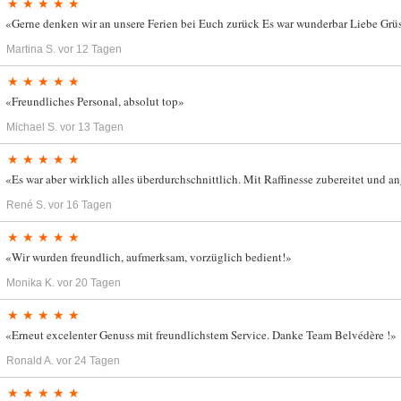
★ ★ ★ ★ ★
«Gerne denken wir an unsere Ferien bei Euch zurück Es war wunderbar Liebe Gr
Martina S.
vor 12 Tagen
★ ★ ★ ★ ★
«Freundliches Personal, absolut top»
Michael S.
vor 13 Tagen
★ ★ ★ ★ ★
«Es war aber wirklich alles überdurchschnittlich. Mit Raffinesse zubereitet und a
René S.
vor 16 Tagen
★ ★ ★ ★ ★
«Wir wurden freundlich, aufmerksam, vorzüglich bedient!»
Monika K.
vor 20 Tagen
★ ★ ★ ★ ★
«Erneut excelenter Genuss mit freundlichstem Service. Danke Team Belvédère !»
Ronald A.
vor 24 Tagen
★ ★ ★ ★ ★