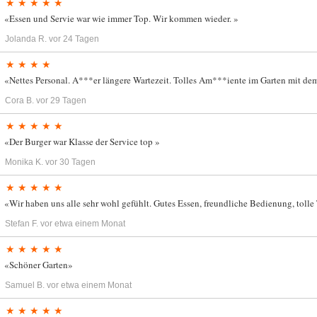
★ ★ ★ ★ ★
«Essen und Servie war wie immer Top. Wir kommen wieder. »
Jolanda R.
vor 24 Tagen
★ ★ ★ ★
«Nettes Personal. A***er längere Wartezeit. Tolles Am***iente im Garten mit 
Cora B.
vor 29 Tagen
★ ★ ★ ★ ★
«Der Burger war Klasse der Service top »
Monika K.
vor 30 Tagen
★ ★ ★ ★ ★
«Wir haben uns alle sehr wohl gefühlt. Gutes Essen, freundliche Bedienung, tolle 
Stefan F.
vor etwa einem Monat
★ ★ ★ ★ ★
«Schöner Garten»
Samuel B.
vor etwa einem Monat
★ ★ ★ ★ ★