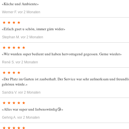
«Küche und Ambiente»
Werner F.
vor 2 Monaten
★ ★ ★ ★
«Eifach guet u schön, immer gärn wider»
Stephan M.
vor 2 Monaten
★ ★ ★ ★ ★
«Wir wurden super bedient und haben hervorragend gegessen. Gerne wieder»
René S.
vor 2 Monaten
★ ★ ★ ★
«Der Platz im Garten ist zauberhaft. Der Service war sehr aufmerksam und freun
gehören würde.»
Sandra V.
vor 2 Monaten
★ ★ ★ ★ ★
«Alles war super und liebenswürdig😘»
Gehrig A.
vor 2 Monaten
★ ★ ★ ★ ★