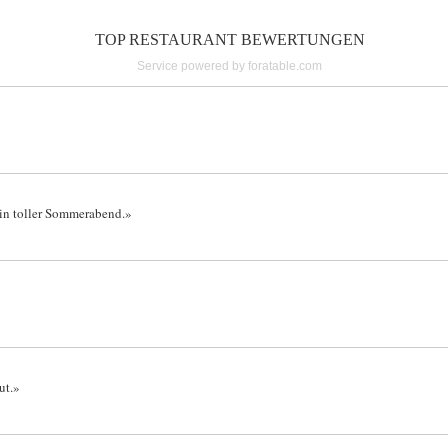
TOP RESTAURANT BEWERTUNGEN
Service powered by foratable.com
in toller Sommerabend.»
ut.»